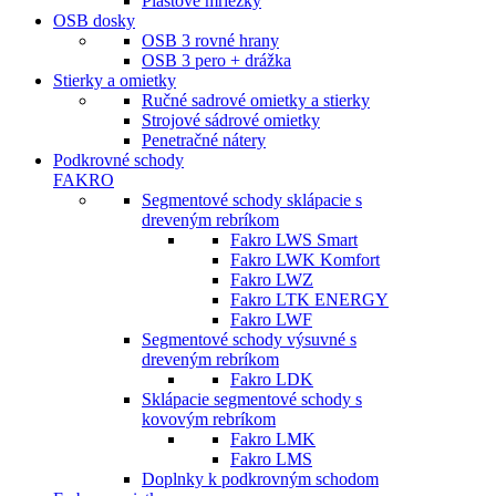
Plastové mriežky
OSB dosky
OSB 3 rovné hrany
OSB 3 pero + drážka
Stierky a omietky
Ručné sadrové omietky a stierky
Strojové sádrové omietky
Penetračné nátery
Podkrovné schody
FAKRO
Segmentové schody sklápacie s
dreveným rebríkom
Fakro LWS Smart
Fakro LWK Komfort
Fakro LWZ
Fakro LTK ENERGY
Fakro LWF
Segmentové schody výsuvné s
dreveným rebríkom
Fakro LDK
Sklápacie segmentové schody s
kovovým rebríkom
Fakro LMK
Fakro LMS
Doplnky k podkrovným schodom