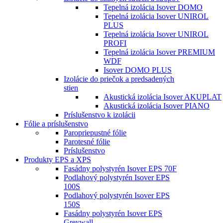
Tepelná izolácia Isover DOMO
Tepelná izolácia Isover UNIROL
PLUS
Tepelná izolácia Isover UNIROL
PROFI
Tepelná izolácia Isover PREMIUM
WDF
Isover DOMO PLUS
Izolácie do priečok a predsadených
stien
Akustická izolácia Isover AKUPLAT
Akustická izolácia Isover PIANO
Príslušenstvo k izolácii
Fólie a príslušenstvo
Paropriepustné fólie
Parotesné fólie
Príslušenstvo
Produkty EPS a XPS
Fasádny polystyrén Isover EPS 70F
Podlahový polystyrén Isover EPS
100S
Podlahový polystyrén Isover EPS
150S
Fasádny polystyrén Isover EPS
Greywall