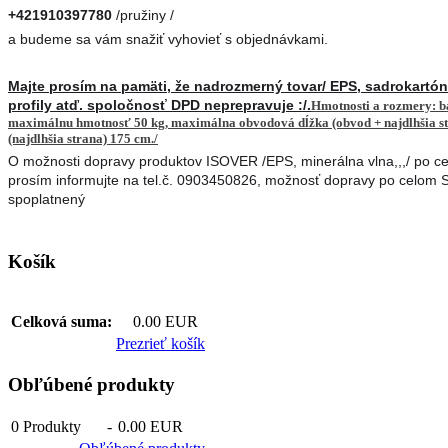
+421910397780
/pružiny /
a budeme sa vám snažiť vyhovieť s objednávkami.
Majte prosím na pamäti, že nadrozmerný tovar/ EPS, sadrokartón
profily atď. spoločnosť DPD neprepravuje :/.
Hmotnosti a rozmery: 
maximálnu hmotnosť 50 kg, maximálna obvodová dĺžka (obvod + najdlhšia st
(najdlhšia strana) 175 cm./
O možnosti dopravy produktov ISOVER /EPS, minerálna vlna,,,/ po c
prosím informujte na tel.č. 0903450826, možnosť dopravy po celom 
spoplatnený
Košík
Celková suma:
0.00 EUR
Prezrieť košík
Obľúbené produkty
0
Produkty
-
0.00 EUR