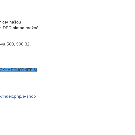
nice/ našou
fy. DPD platba možná
ova 560, 906 32
,
CKY A DOHODNITE SI
sk/index.php/e-shop