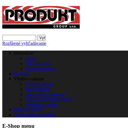
Rozšírené vyhľadávanie
Informácie
O nás
Údaje o firme
Otváracie hodiny
Kontakt
Všetko o nákupe
Ako nakupovať
Spôsob platby
Obchodné podmienky
Ochrana osobných údajov
Doprava a cenník
Dôležité info!!!!
Späť na hlavnú stránku
E-Shop menu