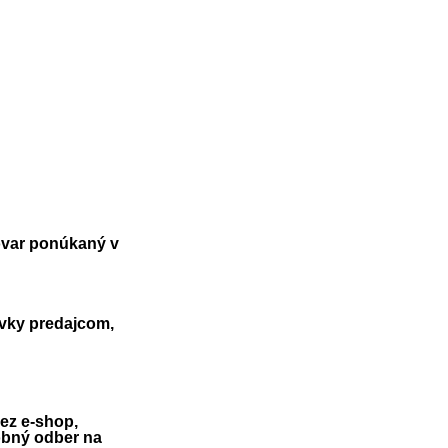
tovar ponúkaný v
vky predajcom,
ez e-shop,
obný odber na