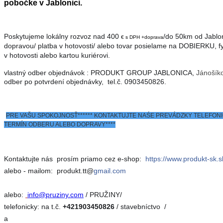
pobočke v Jablonici.
Poskytujeme lokálny rozvoz nad 400
/do 50km od Jablo
€ s DPH +doprava
dopravou/ platba v hotovosti/ alebo tovar posielame na DOBIERKU, 
v hotovosti alebo kartou kuriérovi.
vlastný odber objednávok : PRODUKT GROUP JABLONICA,
Jánošík
odber po potvrdení objednávky, tel.č. 0903450826.
PRE VAŠU SPOKOJNOSŤ****** KONTAKTUJTE NAŚE PREVÁDZKY TELEFONI
TERMÍN ODBERU ALEBO DOPRAVY****
Kontaktujte nás prosím priamo cez e-shop:
https://www.produkt-sk.
alebo - mailom: produkt.tt@
gmail.com
alebo:
info@pruziny.com
/ PRUŽINY/
telefonicky: na t.č.
+421903450826
/ stavebníctvo /
a