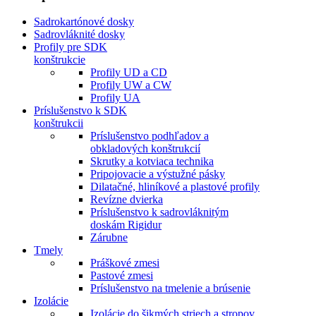
Sadrokartónové dosky
Sadrovláknité dosky
Profily pre SDK
konštrukcie
Profily UD a CD
Profily UW a CW
Profily UA
Príslušenstvo k SDK
konštrukcii
Príslušenstvo podhľadov a
obkladových konštrukcií
Skrutky a kotviaca technika
Pripojovacie a výstužné pásky
Dilatačné, hliníkové a plastové profily
Revízne dvierka
Príslušenstvo k sadrovláknitým
doskám Rigidur
Zárubne
Tmely
Práškové zmesi
Pastové zmesi
Príslušenstvo na tmelenie a brúsenie
Izolácie
Izolácie do šikmých striech a stropov