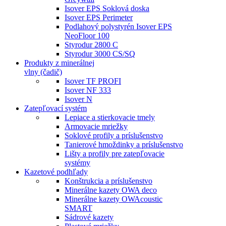
Isover EPS Soklová doska
Isover EPS Perimeter
Podlahový polystyrén Isover EPS
NeoFloor 100
Styrodur 2800 C
Styrodur 3000 CS/SQ
Produkty z minerálnej
vlny (čadič)
Isover TF PROFI
Isover NF 333
Isover N
Zatepľovací systém
Lepiace a stierkovacie tmely
Armovacie mriežky
Soklové profily a príslušenstvo
Tanierové hmoždinky a príslušenstvo
Lišty a profily pre zatepľovacie
systémy
Kazetové podhľady
Konštrukcia a príslušenstvo
Minerálne kazety OWA deco
Minerálne kazety OWAcoustic
SMART
Sádrové kazety