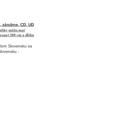
, zárubne, CD, UD
balíky môžu mať
rana) 300 cm a dĺžku
elom Slovensku sa
Slovensku -