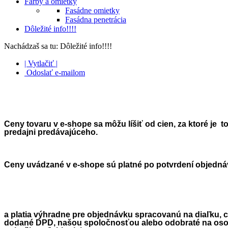
Farby a omietky
Fasádne omietky
Fasádna penetrácia
Dôležité info!!!!
Nachádzaš sa tu:
Dôležité info!!!!
| Vytlačiť |
Odoslať e-mailom
Ceny tovaru v e-shope sa môžu líšiť od cien, za ktoré je 
predajni predávajúceho.
Ceny uvádzané v e-shope sú platné po potvrdení objedná
a platia výhradne pre objednávku spracovanú na diaľku, c
dodané DPD, našou spoločnosťou alebo odobraté na os